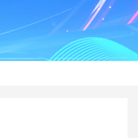
企业
资质
党群
企业
项目
学习
招聘
作品
联系