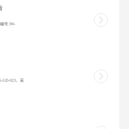
告
企业
资质
党群
号:JW-
企业
项目
学习
招聘
作品
联系
D-023、采