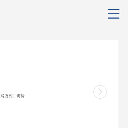
公司
管理
公司
、采购方式：询价
组织
行业
业务