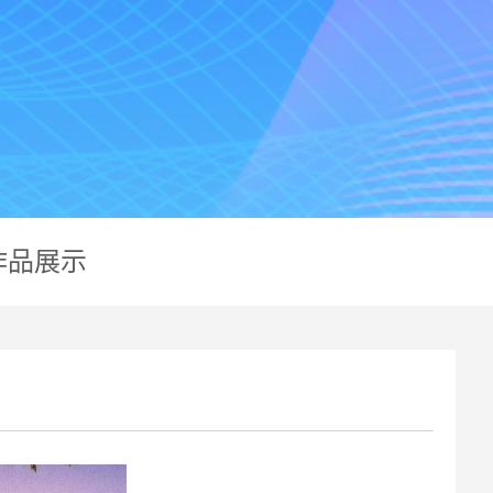
企业
资质
党群
企业
项目
学习
招聘
作品
联系
作品展示