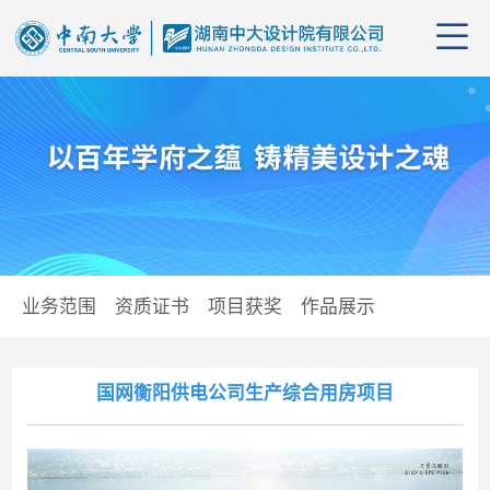
公司
管理
公司
业务范围
资质证书
项目获奖
作品展示
组织
行业
业务
企业
资质
党群
国网衡阳供电公司生产综合用房项目
企业
项目
学习
招聘