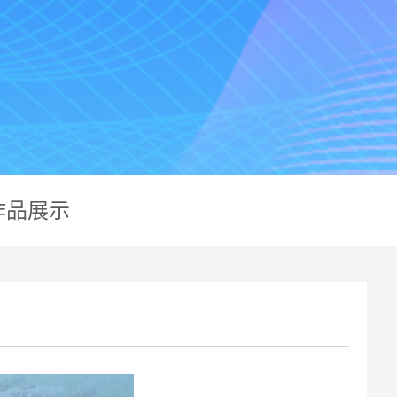
企业
资质
党群
企业
项目
学习
招聘
作品
联系
作品展示