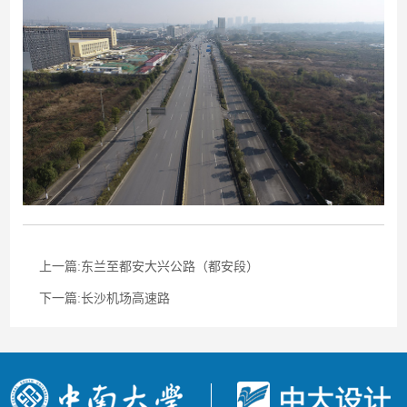
作品
联系
上一篇:东兰至都安大兴公路（都安段）
下一篇:长沙机场高速路