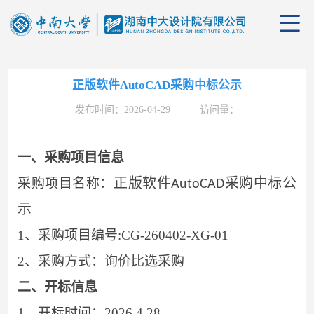
正版软件AutoCAD采购中标公示
发布时间：2026-04-29 访问量：
公司
一、
采购项目信息
管理
公司
正版软件
采购中标公
采购项目名称：
AutoCAD
组织
行业
业务
示
1、
采购项目编号
:CG-260402-XG-01
企业
资质
党群
2、
采购方式：询价比选采购
企业
项目
学习
招聘
二、
开标信息
1、
开标时间：
2026.4.28