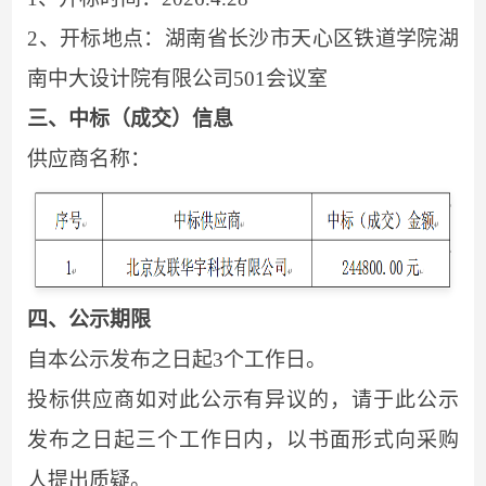
作品
联系
2、
开标地点：湖南省长沙市天心区铁道学院湖
南中大设计院有限公司
501会议室
三、
中标（成交）信息
供应商名称：
四、
公示
期限
自本
公示
发布之日起
3个工作日。
投标供应商如对此
公示
有异议的，请于此
公示
发布之日起
三
个工作日内，以书面形式向采购
人提出质疑。