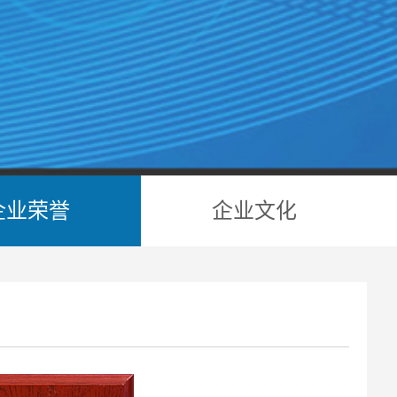
企业
资质
党群
企业
项目
学习
招聘
作品
联系
企业荣誉
企业文化